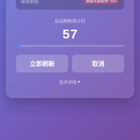
错误原因:
源服务器故障:503
自动刷新倒计时
57
秒
立即刷新
取消
▼
技术详情