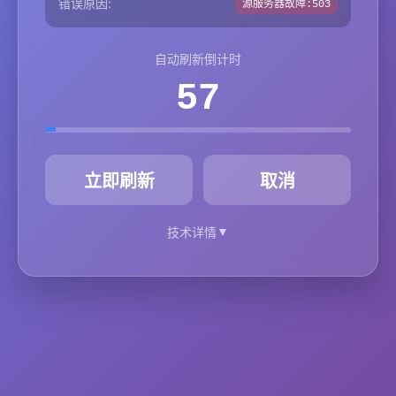
错误原因:
源服务器故障:503
自动刷新倒计时
57
秒
立即刷新
取消
▼
技术详情