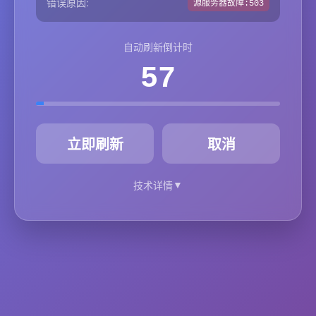
错误原因:
源服务器故障:503
自动刷新倒计时
57
秒
立即刷新
取消
▼
技术详情