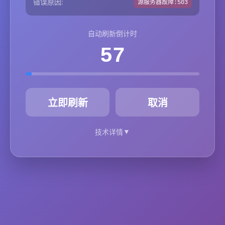
错误原因:
源服务器故障:503
自动刷新倒计时
57
秒
立即刷新
取消
▼
技术详情