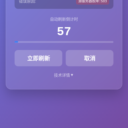
错误原因:
源服务器故障:503
自动刷新倒计时
57
秒
立即刷新
取消
▼
技术详情