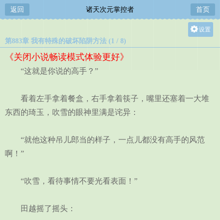
返回
诸天次元掌控者
首页
设置
第883章 我有特殊的破坏陷阱方法 (1 / 8)
关灯
《关闭小说畅读模式体验更好》
大
“这就是你说的高手？”
中
小
看着左手拿着餐盒，右手拿着筷子，嘴里还塞着一大堆
东西的琦玉，吹雪的眼神里满是诧异：
“就他这种吊儿郎当的样子，一点儿都没有高手的风范
啊！”
“吹雪，看待事情不要光看表面！”
田越摇了摇头：