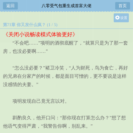
返回
八零受气包重生成首富大佬
首页
设置
第71章 你又发什么疯？ (1 / 5)
关灯
《关闭小说畅读模式体验更好》
大
“不会吧……”项明的酒彻底醒了，“就算只是为了那一套
中
房，也没必要啊……”
小
“怎么没必要？”褚卫冷笑，“人为财死，鸟为食亡，再好
的兄弟在分家产的时候，都是面目可憎的，更不要说是这样
没感情的夫妻。”
项明发现自己竟无言以对。
斟酌良久，他开口问：“那你现在打算怎么办？”想了想
他语气变得严肃，“我警告你啊，别乱来。”