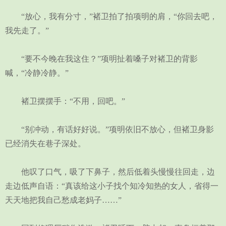
“放心，我有分寸，”褚卫拍了拍项明的肩，“你回去吧，
我先走了。”
“要不今晚在我这住？”项明扯着嗓子对褚卫的背影
喊，“冷静冷静。”
褚卫摆摆手：“不用，回吧。”
“别冲动，有话好好说。”项明依旧不放心，但褚卫身影
已经消失在巷子深处。
他叹了口气，吸了下鼻子，然后低着头慢慢往回走，边
走边低声自语：“真该给这小子找个知冷知热的女人，省得一
天天地把我自己愁成老妈子……”