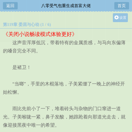
返回
八零受气包重生成首富大佬
首页
设置
第119章 委屈与心动 (1 / 6)
关灯
《关闭小说畅读模式体验更好》
大
这声音浑厚低沉，带着特有的金属质感，与马向东偏薄
中
的嗓音完全不同。
小
是褚卫！
“当啷”，手里的木棍落地，子美紧绷了一晚上的神经开
始松懈。
雨比先前小了一下，堆着砖头与杂物的门口窜进一道
光。子美喉咙一紧，鼻子发酸，她踉跄着向那道光走去，就
像迎接黑夜中唯一的希望。