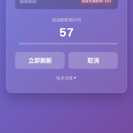
错误原因:
源服务器故障:503
自动刷新倒计时
57
秒
立即刷新
取消
▼
技术详情