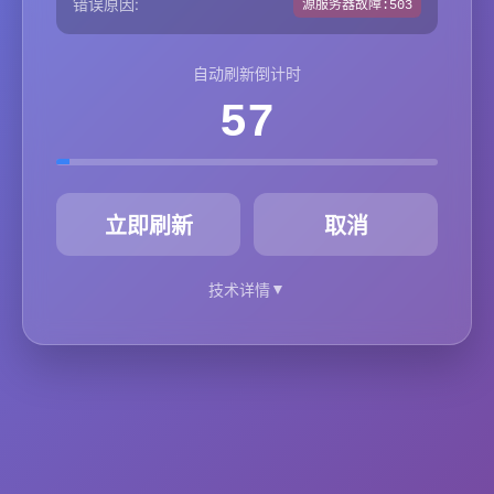
错误原因:
源服务器故障:503
自动刷新倒计时
57
秒
立即刷新
取消
▼
技术详情