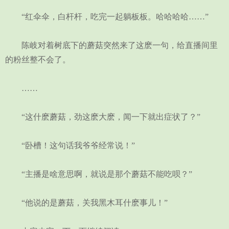
“红伞伞，白杆杆，吃完一起躺板板。哈哈哈哈……”
陈岐对着树底下的蘑菇突然来了这麽一句，给直播间里
的粉丝整不会了。
……
“这什麽蘑菇，劲这麽大麽，闻一下就出症状了？”
“卧槽！这句话我爷爷经常说！”
“主播是啥意思啊，就说是那个蘑菇不能吃呗？”
“他说的是蘑菇，关我黑木耳什麽事儿！”