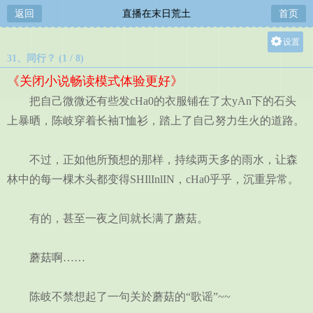
返回
直播在末日荒土
首页
设置
31、同行？ (1 / 8)
关灯
《关闭小说畅读模式体验更好》
大
把自己微微还有些发cHa0的衣服铺在了太yAn下的石头
中
上暴晒，陈岐穿着长袖T恤衫，踏上了自己努力生火的道路。
小
不过，正如他所预想的那样，持续两天多的雨水，让森
林中的每一棵木头都变得SHIlInlIN，cHa0乎乎，沉重异常。
有的，甚至一夜之间就长满了蘑菇。
蘑菇啊……
陈岐不禁想起了一句关於蘑菇的“歌谣”~~