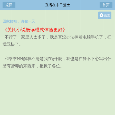
返回
直播在末日荒土
首页
设置
回家祭祖，请假一天
关灯
《关闭小说畅读模式体验更好》
大
不行了，家里人太多了，我是真没办法捧着电脑手机了，把
中
我骂惨了。
小
和爷爷NN解释不清楚我在g什麽，我也是在静不下心写出什
麽有营养的东西来，抱歉了各位。