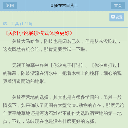
返回
直播在末日荒土
首页
设置
65、工具 (1 / 10)
关灯
《关闭小说畅读模式体验更好》
大
关於大马哈鱼，陈岐也是闻名已久，但是从来没吃过，
中
这次既然有机会吃，那肯定要尝试一下啦。
小
无视了弹幕中各种【你被兔子打过】、【你被鱼打过】
的弹幕，陈岐漂流在河水中，把着木筏上的桅杆，细心的观
察着河道两边的地形。
关於宿营地的选择，其实也是有很多学问的，虽然一般
情况下，如果确认了周围有大型食r0U动物的存在，那麽无论
什麽平地草地还是河边石滩都不能作为选取宿营地的第一地
点，不过，陈岐现在也是没有什麽更好的选择。