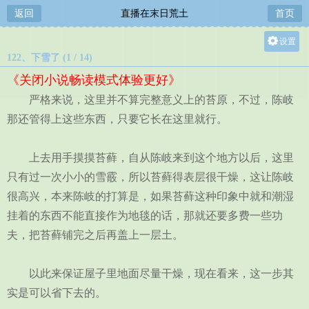
返回
直播在末日荒土
首页
设置
122、下雪了 (1 / 14)
关灯
《关闭小说畅读模式体验更好》
大
严格来说，这里并不算完整意义上的苔原，不过，陈岐
中
那还管得上这些东西，只要它长在这里就行。
小
上去用手摸摸苔藓，自从陈岐来到这个地方以后，这里
只有过一次小小的雪霰，所以苔藓得表层很干燥，这让陈岐
很高兴，本来陈岐的打算是，如果苔藓这种印象中就和潮湿
挂着的东西不能直接作为地毯的话，那就还要多费一些功
夫，把苔藓铺完之后再盖上一层土。
以此来保证屋子里地面尽量干燥，现在看来，这一步其
实是可以省下去的。