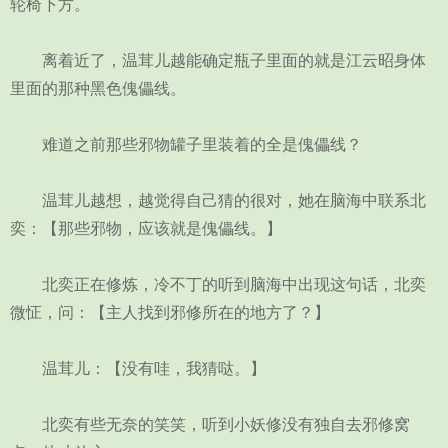
轮椅下方。
离着近了，温茸儿越能确定瓶子里面的就是江云昭身体
里面的那种黑色傀儡线。
难道之前那些邪物罐子里装着的全是傀儡线？
温茸儿越想，越觉得自己猜的很对，她在脑海中联系北
奕：【那些邪物，应该就是傀儡线。】
北奕正在修炼，冷不丁的听到脑海中出现这句话，北奕
微怔，问：【主人找到邪修所在的地方了？】
温茸儿：【没有哇，我猜哒。】
北奕有些无奈的笑笑，听到小妖修没有独自去邪修窝