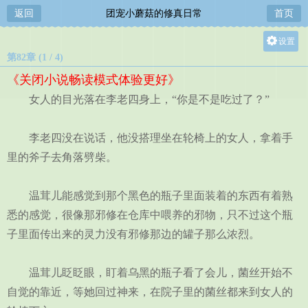
返回
团宠小蘑菇的修真日常
首页
设置
第82章 (1 / 4)
关灯
《关闭小说畅读模式体验更好》
大
女人的目光落在李老四身上，“你是不是吃过了？”
中
小
李老四没在说话，他没搭理坐在轮椅上的女人，拿着手
里的斧子去角落劈柴。
温茸儿能感觉到那个黑色的瓶子里面装着的东西有着熟
悉的感觉，很像那邪修在仓库中喂养的邪物，只不过这个瓶
子里面传出来的灵力没有邪修那边的罐子那么浓烈。
温茸儿眨眨眼，盯着乌黑的瓶子看了会儿，菌丝开始不
自觉的靠近，等她回过神来，在院子里的菌丝都来到女人的