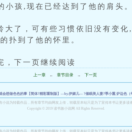
的小孩,现在已经达到了他的肩头
了，可有些习惯依旧没有变化,
心的扑到了他的怀里。
下一页继续阅读
上一章
章节目录
下一页
←
→
会想做色色的事【简体?精彩重制版】—by.伊媚儿— ?催眠美人妻?季小熏
炉边色（
尖血
抢来的娇娇太香，土匪兵王宠爆了
【GL】穿成风流世子後，女主夜夜逼我营业
有小说为转载作品，所有章节均由网友上传，转载至本站只是为了宣传本书让更多读
v1，虐男主）
小鱼骨瓷（1v2/双子/校园/微强制、微sp）
Copyright © 2019 读书族小说网 All Rights Reserved.
沉疴(强制、高h)
笼中鸟，又
有小说为转载作品，所有章节均由网友上传，转载至本站只是为了宣传本书让更多读