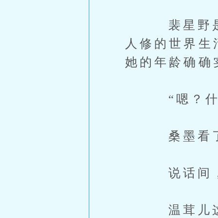
裴星野是按
人修的世界生
她的年龄确确
“嗯？什么
桑墨看了看
说话间，裴
温茸儿这些