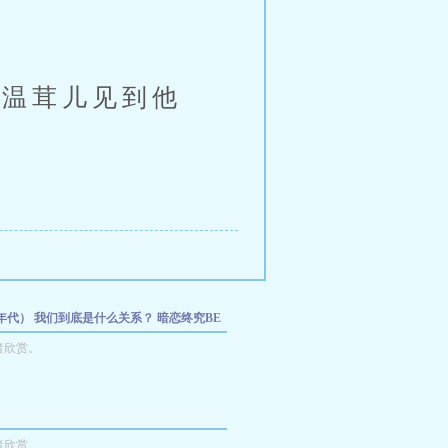
。
温茸儿见到他
年代）
我们到底是什么关系？
暗恋终究BE
我的总裁有特殊癖好
恋爱漩涡H
我身边有好
者欣赏。
名哥哥的沉沦史（骨科）
者欣赏。