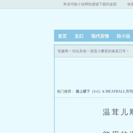
将读书族小说网快捷键下载到桌面
收
首页
玄幻
现代言情
轻小说
笔趣阁
>
综合其他
>
团宠小蘑菇的修真日常
>
热门推荐：
楼上楼下（1v1）h
MEATBALL月
温茸儿顺利