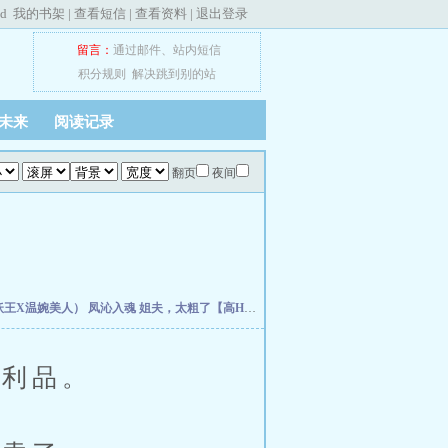
ed
我的书架
|
查看短信
|
查看资料
|
退出登录
留言：
通过邮件
、
站内短信
积分规则
解决跳到别的站
未来
阅读记录
翻页
夜间
妖王X温婉美人）
凤沁入魂
姐夫，太粗了【高H】
青春酒，醉一口
反派他总想把我扑倒
利品。