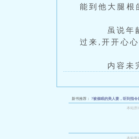
能到他大腿根
虽说年龄大
过来,开开心
内容未完，
新书推荐：
?被催眠的美人妻，听到指令就
退婚豪门！我带两千万嫁给了山里野汉
心
本站所
多狗【弯掰直】
弃猫（1
本站所