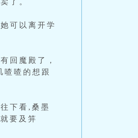
卖了。
她可以离开学
有回魔殿了，
叽喳喳的想跟
往下看,桑墨
是就要及笄