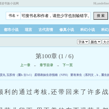
Hi,
undefin
藏读书族小说网
搜 索
书名
都市小说
现言
古代言情
修真小说
科幻小说
科幻
第100章 (1 / 6)
上一章
章节目录
下一页
←
→
刊贡丸
玉苏传（重h 古1v1）
柔弱表妹生存指南（NPH）
要有来生（系列文，h，重生
的通过考核,还带回来了许多战