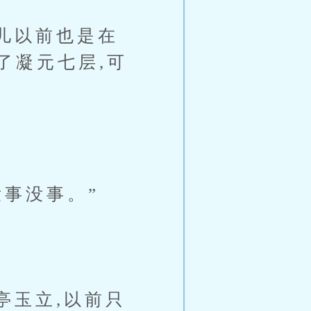
儿以前也是在
了凝元七层,可
事没事。”
玉立,以前只