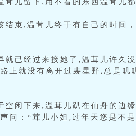
儿留下,用不着的东西温茸儿都
束,温茸儿终于有自己的时间，
已经过来接她了,温茸儿许久没
一路上就没有离开过裴星野,总是叽
闲下来,温茸儿趴在仙舟的边缘
小声问：“茸儿小姐,过年天您是不