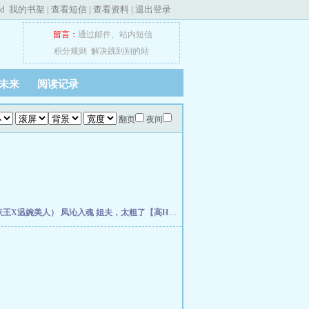
ed
我的书架
|
查看短信
|
查看资料
|
退出登录
留言：
通过邮件
、
站内短信
积分规则
解决跳到别的站
未来
阅读记录
翻页
夜间
妖王X温婉美人）
凤沁入魂
姐夫，太粗了【高H】
青春酒，醉一口
反派他总想把我扑倒