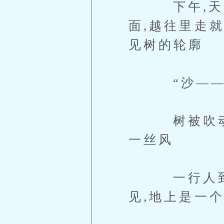
下午,天空快
面,越往里走
见树的轮廓
“沙——
树被吹动,
一丝风
一行人到达
见,地上是一