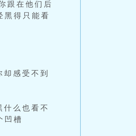
你跟在他们后
经黑得只能看
你却感受不到
黑什么也看不
个凹槽