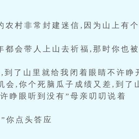
村非常封建迷信,因为山上有个
会带人上山去祈福,那时你也被
了山里就给我闭着眼睛不许睁开
机会,你个死脑瓜子成绩又差,到了
不许睁眼听到没有”母亲叨叨说着
你点头答应