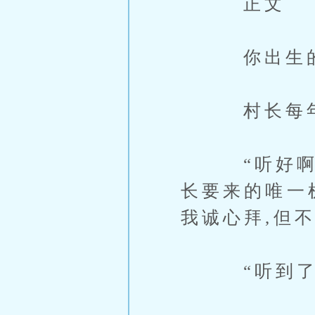
正文
你出生的农
村长每年都
“听好啊,到
长要来的唯一
我诚心拜,但
“听到了”