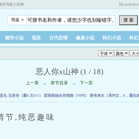
Hi,
undefin
藏读书族小说网
搜 索
书名
都市小说
现言
古代言情
修真小说
科幻小说
科幻
恶人你x山神 (1 / 18)
上一章
章节目录
下一页
←
→
刊贡丸
玉苏传（重h 古1v1）
柔弱表妹生存指南（NPH）
要有来生（系列文，h，重生
,纯恶趣味