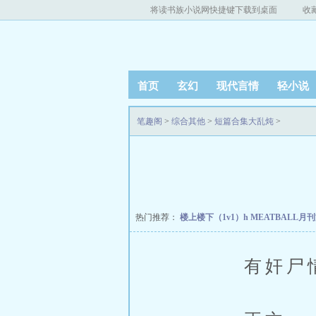
将读书族小说网快捷键下载到桌面
收
首页
玄幻
现代言情
轻小说
笔趣阁
>
综合其他
>
短篇合集大乱炖
>
热门推荐：
楼上楼下（1v1）h
MEATBALL月
有奸尸情节