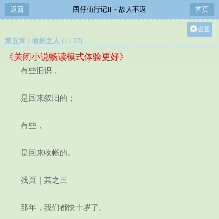
返回
囝仔仙行记II－故人不返
首页
设置
第五章｜收帐之人 (1 / 27)
关灯
《关闭小说畅读模式体验更好》
大
有些旧识，
中
小
是回来叙旧的；
有些，
是回来收帐的。
残页｜其之三
那年，我们都快十岁了。