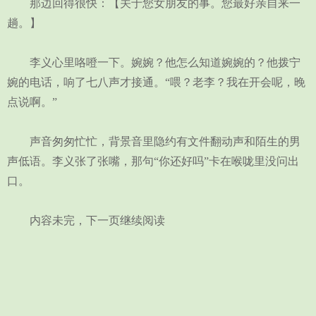
那边回得很快：【关于您女朋友的事。您最好亲自来一
趟。】
李义心里咯噔一下。婉婉？他怎么知道婉婉的？他拨宁
婉的电话，响了七八声才接通。“喂？老李？我在开会呢，晚
点说啊。”
声音匆匆忙忙，背景音里隐约有文件翻动声和陌生的男
声低语。李义张了张嘴，那句“你还好吗”卡在喉咙里没问出
口。
内容未完，下一页继续阅读