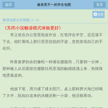
返回
被表里不一的学生包围
首页
设置
被强迫跟女友视频 (1 / 4)
关灯
《关闭小说畅读模式体验更好》
大
李义坐在办公室里批改作业，红笔停在半空，迟迟落不
中
下去。他盯着纸上那行歪歪扭扭的字迹，忽然发现自己的手
小
在抖。
昨夜春梦的余韵像蛇一样缠在腰腹间，只要稍一分神，
那种被人从后面按住腰眼往死里顶的触感就涌上来，热辣辣
地烫着皮肉。
他放下笔，用力揉了揉太阳穴。桌上那杯胖大海已经喝
了大半，阮知白送来的冰糖还剩一小袋，他没敢再动。