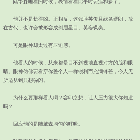
陆擎森睡着的时候，表情看着比平时要温和多了。
他并不是长得凶。正相反，这张脸英俊且线条硬朗，放
在古代，也许会被形容成剑眉星目、英姿飒爽。
可是眼神却太过有压迫感。
他看人的时候，从来都是目不斜视地直视对方的脸和眼
睛。眼神仿佛要看穿你整个人一样锐利而充满锋芒，令人无
所适从到只想躲闪。
为什么要那样看人啊？容印之想，让人压力很大你知道
吗？
回应他的是陆擎森均匀的呼吸。