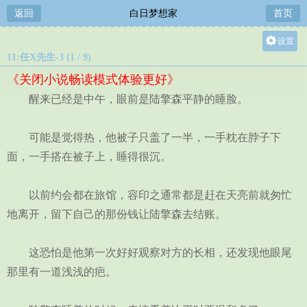
返回
白日梦想家
首页
设置
11:任X先生-3 (1 / 9)
关灯
《关闭小说畅读模式体验更好》
大
醒来已经是中午，眼前是陆擎森平静的睡脸。
中
小
可能是觉得热，他被子只盖了一半，一手枕在脖子下
面，一手搭在被子上，睡得很沉。
以前约会都在旅馆，容印之通常都是赶在天亮前就匆忙
地离开，留下自己的那份钱让陆擎森去结账。
这恐怕是他第一次好好观察对方的长相，还发现他眼尾
那里有一道浅浅的疤。