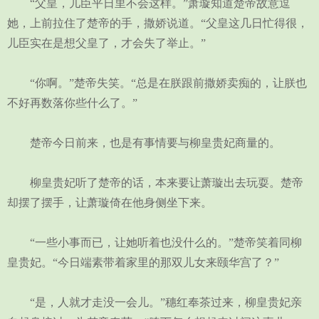
“父皇，儿臣平日里不会这样。”萧璇知道楚帝故意逗
她，上前拉住了楚帝的手，撒娇说道。“父皇这几日忙得很，
儿臣实在是想父皇了，才会失了举止。”
“你啊。”楚帝失笑。“总是在朕跟前撒娇卖痴的，让朕也
不好再数落你些什么了。”
楚帝今日前来，也是有事情要与柳皇贵妃商量的。
柳皇贵妃听了楚帝的话，本来要让萧璇出去玩耍。楚帝
却摆了摆手，让萧璇倚在他身侧坐下来。
“一些小事而已，让她听着也没什么的。”楚帝笑着同柳
皇贵妃。“今日端素带着家里的那双儿女来颐华宫了？”
“是，人就才走没一会儿。”穗红奉茶过来，柳皇贵妃亲