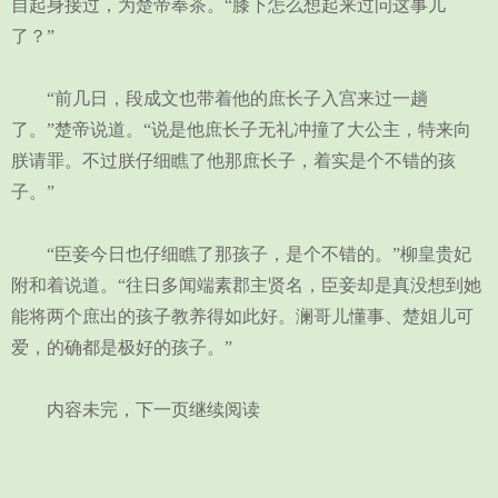
自起身接过，为楚帝奉茶。“膝下怎么想起来过问这事儿
了？”
“前几日，段成文也带着他的庶长子入宫来过一趟
了。”楚帝说道。“说是他庶长子无礼冲撞了大公主，特来向
朕请罪。不过朕仔细瞧了他那庶长子，着实是个不错的孩
子。”
“臣妾今日也仔细瞧了那孩子，是个不错的。”柳皇贵妃
附和着说道。“往日多闻端素郡主贤名，臣妾却是真没想到她
能将两个庶出的孩子教养得如此好。澜哥儿懂事、楚姐儿可
爱，的确都是极好的孩子。”
内容未完，下一页继续阅读