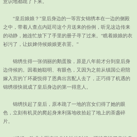
意识地都跪了下来。
“皇后娘娘？”皇后身边的一等宫女锦绣本在一边的侧殿
之中，带着人查点内廷司这个月送来的份例，听见这边传来
的动静，她连忙放下了手里的册子寻了过来。“瞧着娘娘的衣
衫污了，让奴婢侍候娘娘更衣罢。”
锦绣生得一张俏丽的鹅蛋脸，原是八年前才分到皇后身
边侍候的。因着她聪明、有眼色，又因为之前从镇国公府陪
嫁入宫的丫环菱悦得了恩典出宫配人去了，正巧得了机遇的
锦绣很快就成了皇后身边的第一得意人。
锦绣扶起了皇后，原本跪了一地的宫女们得了她的眼
色，立刻有机灵的爬起身来利落地收拾起了地上的茶盏碎
片。