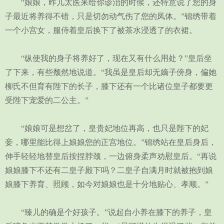
“娘娘，昨儿太医来给你诊治的时候，还特意说了您的身
子最近将养得不错，只是切勿动气伤了您的凤体。”锦绣带着
一个小宫女，服侍着皇后换下了被茶水浸透了的衣裙。
“纵使我的身子将养好了，现在又有什么用处？”皇后坐
了下来，有些颓然地说道。“我虽是皇后却无嫡子傍身，偏她
柳氏不但育有陛下的长子，膝下还有一个比诸位皇子都要更
受陛下宠爱的二公主。”
“娘娘可是想岔了，皇贵妃地位再高，也只是陛下的妃
妾，哪里能比得上娘娘您的正宫地位。”锦绣站在皇后身后，
伸手轻轻地替皇后按捏脖颈，一边俯身柔声劝慰皇后。“再说
娘娘膝下不还有二皇子殿下吗？二皇子自满月时就被抱到娘
娘膝下养育、照顾，如今对娘娘也是十分地贴心、孝顺。”
“臻儿的确是个好孩子。”说起自小养在膝下的养子，皇