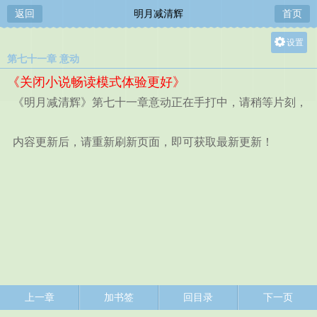
返回
明月减清辉
首页
设置
第七十一章 意动
关灯
《关闭小说畅读模式体验更好》
大
《明月减清辉》第七十一章意动正在手打中，请稍等片刻，
中
小
内容更新后，请重新刷新页面，即可获取最新更新！
上一章
加书签
回目录
下一页