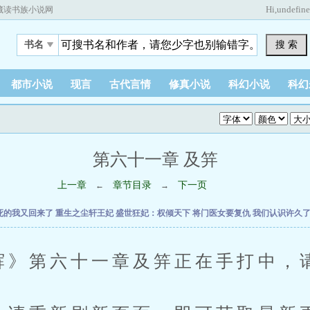
Hi,
undefin
藏读书族小说网
搜 索
书名
都市小说
现言
古代言情
修真小说
科幻小说
科幻
第六十一章 及笄
上一章
章节目录
下一页
←
→
死的我又回来了
重生之尘轩王妃
盛世狂妃：权倾天下
将门医女要复仇
我们认识许久
》第六十一章及笄正在手打中，