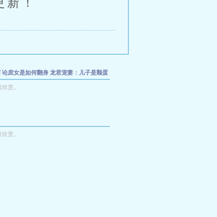
更新！
辉
论庶女是如何翻身
龙君宠妻：儿子是颗蛋
又回来了
庶难为妃
者欣赏。
者欣赏。