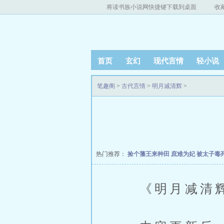
将读书族小说网快捷键下载到桌面
收
首页
玄幻
现代言情
轻小说
笔趣阁
>
古代言情
>
明月减清辉
>
热门推荐：
捡个藩王来种田
庶难为妃
被太子毒
《明月减清辉