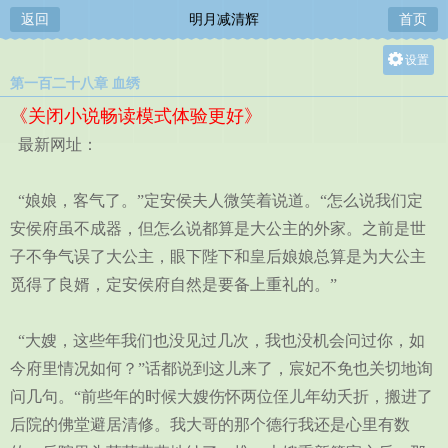
返回
明月减清辉
首页
设置
第一百二十八章 血绣
关灯
《关闭小说畅读模式体验更好》
大
最新网址：
中
小
“娘娘，客气了。”定安侯夫人微笑着说道。“怎么说我们定
安侯府虽不成器，但怎么说都算是大公主的外家。之前是世
子不争气误了大公主，眼下陛下和皇后娘娘总算是为大公主
觅得了良婿，定安侯府自然是要备上重礼的。”
“大嫂，这些年我们也没见过几次，我也没机会问过你，如
今府里情况如何？”话都说到这儿来了，宸妃不免也关切地询
问几句。“前些年的时候大嫂伤怀两位侄儿年幼夭折，搬进了
后院的佛堂避居清修。我大哥的那个德行我还是心里有数