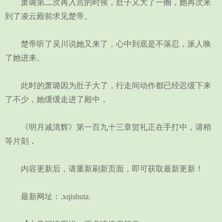
萧璐第二次再入宫的时候，肚子又大了一圈，她再次来
到了凌云殿前求见楚帝。
楚帝听了吴川说她又来了，心中到底是不落忍，派人唤
了她进来。
此时的萧璐因为肚子大了，行走间动作都已经迟缓下来
了不少，她缓缓走进了殿中，
《明月减清辉》第一百九十三章贺礼正在手打中，请稍
等片刻，
内容更新后，请重新刷新页面，即可获取最新更新！
最新网址：.xqishuta.