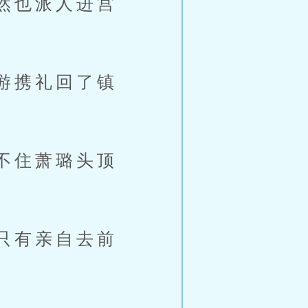
然也派人进宫
游携礼回了镇
不住萧璐头顶
只有亲自去前