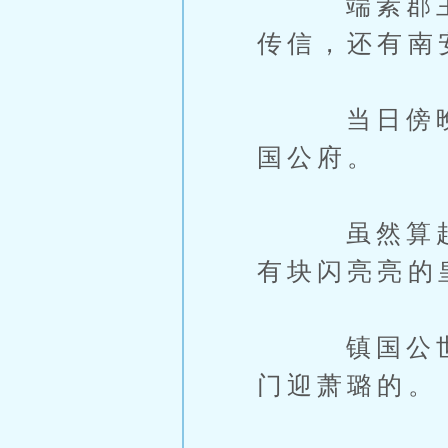
端素郡主生
传信，还有南
当日傍晚时
国公府。
虽然算起来
有块闪亮亮的
镇国公世子
门迎萧璐的。