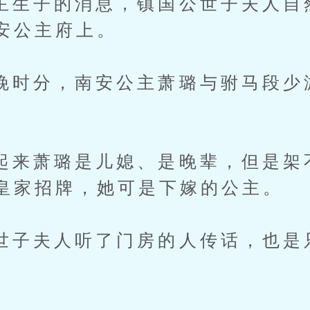
子的消息，镇国公世子夫人自
安公主府上。
分，南安公主萧璐与驸马段少
萧璐是儿媳、是晚辈，但是架
皇家招牌，她可是下嫁的公主。
夫人听了门房的人传话，也是