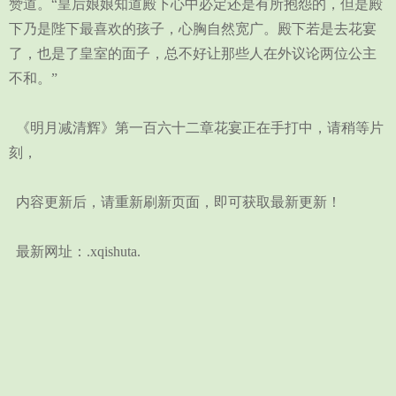
赞道。“皇后娘娘知道殿下心中必定还是有所抱怨的，但是殿
下乃是陛下最喜欢的孩子，心胸自然宽广。殿下若是去花宴
了，也是了皇室的面子，总不好让那些人在外议论两位公主
不和。”
《明月减清辉》第一百六十二章花宴正在手打中，请稍等片
刻，
内容更新后，请重新刷新页面，即可获取最新更新！
最新网址：.xqishuta.