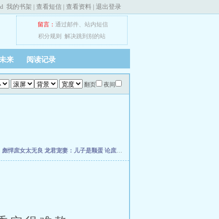
ed
我的书架
|
查看短信
|
查看资料
|
退出登录
留言：
通过邮件
、
站内短信
积分规则
解决跳到别的站
未来
阅读记录
翻页
夜间
了
彪悍庶女太无良
龙君宠妻：儿子是颗蛋
论庶女是如何翻身
明月减清辉
卿本无双
大