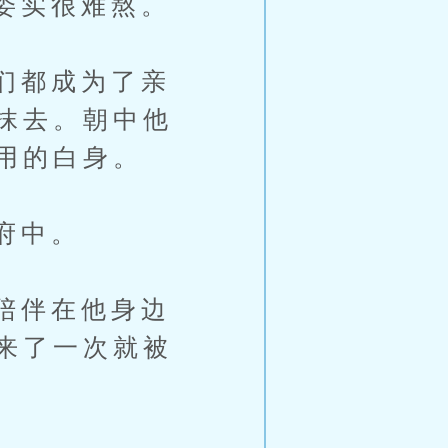
委实很难熬。
们都成为了亲
抹去。朝中他
用的白身。
府中。
陪伴在他身边
来了一次就被