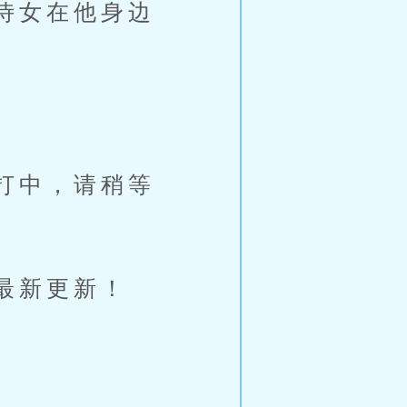
侍女在他身边
打中，请稍等
最新更新！