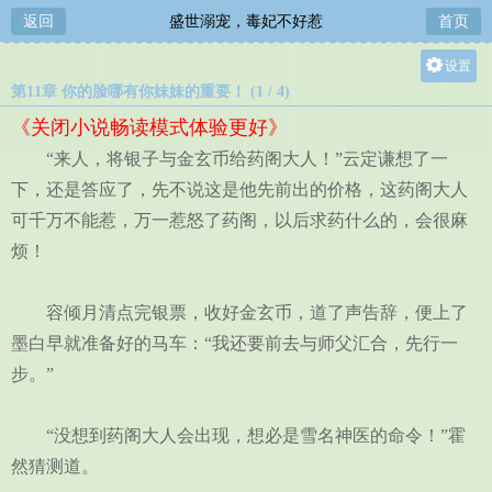
返回
盛世溺宠，毒妃不好惹
首页
设置
第11章 你的脸哪有你妹妹的重要！ (1 / 4)
关灯
《关闭小说畅读模式体验更好》
大
“来人，将银子与金玄币给药阁大人！”云定谦想了一
中
下，还是答应了，先不说这是他先前出的价格，这药阁大人
小
可千万不能惹，万一惹怒了药阁，以后求药什么的，会很麻
烦！
容倾月清点完银票，收好金玄币，道了声告辞，便上了
墨白早就准备好的马车：“我还要前去与师父汇合，先行一
步。”
“没想到药阁大人会出现，想必是雪名神医的命令！”霍
然猜测道。