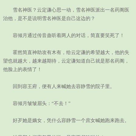
雪名神医？云定谦心思一动，雪名神医派出一名药阁医
治他，是不是说明雪名神医是自己这边的？
容倾月通过传音蛊听着两人的对话，简直要笑死了！
霍然简直神助攻有木有，给云定谦的希望越大，他的失
望也就越大，越来越期待，云定谦知道自己就是那名药阁，
他脸上的表情了！
回到容王府，便有人来喊她去容静雪的院子里。
容倾月皱皱眉头：“不去！”
好歹她是嫡女，凭什么容静雪一个庶女喊她跑来跑去。