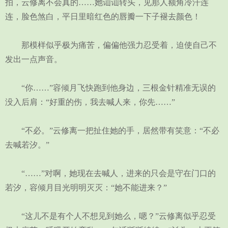
拍，云修离不会真的……她讪讪转头，见那人额角冷汗连
连，脸色煞白，平日里暗红色的唇瓣一下子褪去颜色！
那模样似乎极为痛苦，偏偏他强力忍受着，迫使自己不
发出一点声音。
“你……”容倾月飞快跑到他身边，三根金针精准无误的
没入后肩：“好重的伤，我去喊人来，你先……”
“不必。”云修离一把扯住她的手，居然带有笑意：“不必
去喊若汐。”
“……”对啊，她现在去喊人，进来的只会是守在门口的
若汐，容倾月目光明明灭灭：“她不能进来？”
“这儿不是有个人不想见到她么，嗯？”云修离似乎忍受