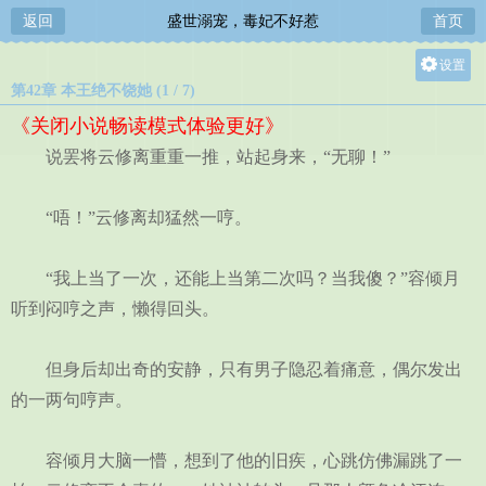
返回
盛世溺宠，毒妃不好惹
首页
设置
第42章 本王绝不饶她 (1 / 7)
关灯
《关闭小说畅读模式体验更好》
大
说罢将云修离重重一推，站起身来，“无聊！”
中
小
“唔！”云修离却猛然一哼。
“我上当了一次，还能上当第二次吗？当我傻？”容倾月
听到闷哼之声，懒得回头。
但身后却出奇的安静，只有男子隐忍着痛意，偶尔发出
的一两句哼声。
容倾月大脑一懵，想到了他的旧疾，心跳仿佛漏跳了一