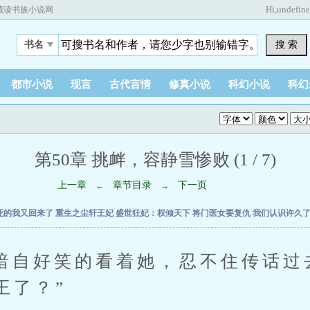
Hi,
undefin
藏读书族小说网
搜 索
书名
都市小说
现言
古代言情
修真小说
科幻小说
科幻
第50章 挑衅，容静雪惨败 (1 / 7)
上一章
章节目录
下一页
←
→
死的我又回来了
重生之尘轩王妃
盛世狂妃：权倾天下
将门医女要复仇
我们认识许久
好笑的看着她，忍不住传话过去
王了？”