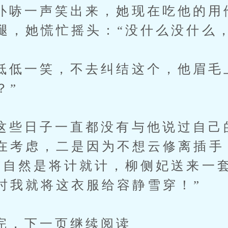
一声笑出来，她现在吃他的用
腿，她慌忙摇头：“没什么没什么
一笑，不去纠结这个，他眉毛上
？”
日子一直都没有与他说过自己
在考虑，二是因为不想云修离插手
“自然是将计就计，柳侧妃送来一
时我就将这衣服给容静雪穿！”
下一页继续阅读