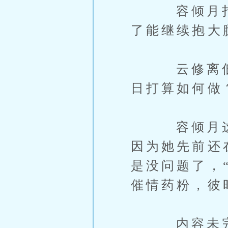
容倾月扑哧
了能继续抱大
云修离低低
日打算如何做
容倾月这些
因为她先前还
是没问题了，
催情药粉，彼
内容未完，