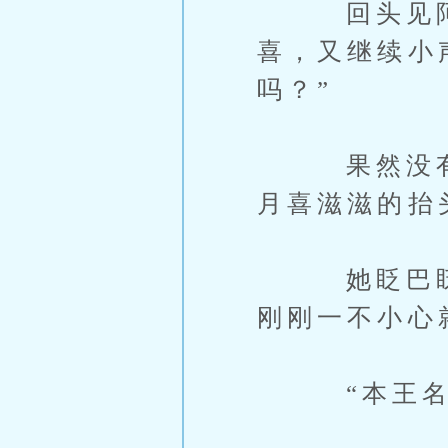
回头见阿七
喜，又继续小
吗？”
果然没有听
月喜滋滋的抬
她眨巴眨巴
刚刚一不小心
“本王名满