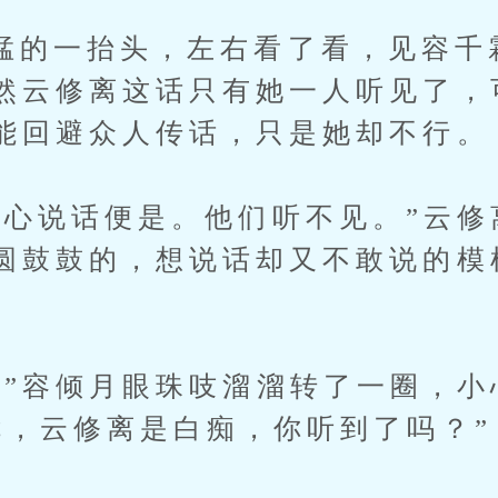
一抬头，左右看了看，见容千
然云修离这话只有她一人听见了，
能回避众人传话，只是她却不行。
说话便是。他们听不见。”云修
圆鼓鼓的，想说话却又不敢说的模
容倾月眼珠吱溜溜转了一圈，小
七，云修离是白痴，你听到了吗？”