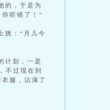
他的，于是为
，你听错了！”
挑：“月儿今
的计划，一是
，不过现在到
套衣服，沾满了