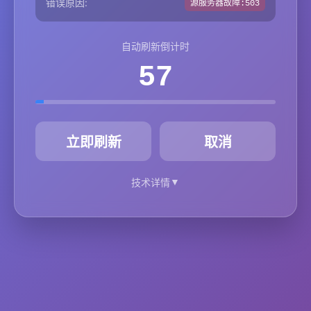
错误原因:
源服务器故障:503
自动刷新倒计时
57
秒
立即刷新
取消
▼
技术详情