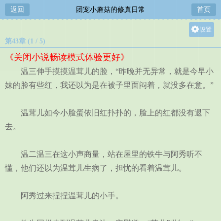
返回
团宠小蘑菇的修真日常
首页
设置
第43章 (1 / 5)
关灯
《关闭小说畅读模式体验更好》
大
温三伸手摸摸温茸儿的脸，“昨晚并无异常，就是今早小
中
妹的脸有些红，我还以为是在被子里面闷着，就没多在意。”
小
温茸儿如今小脸蛋依旧红扑扑的，脸上的红都没有退下
去。
温二温三在这小声商量，站在屋里的铁牛与阿秀听不
懂，他们还以为温茸儿生病了，担忧的看着温茸儿。
阿秀过来捏捏温茸儿的小手。