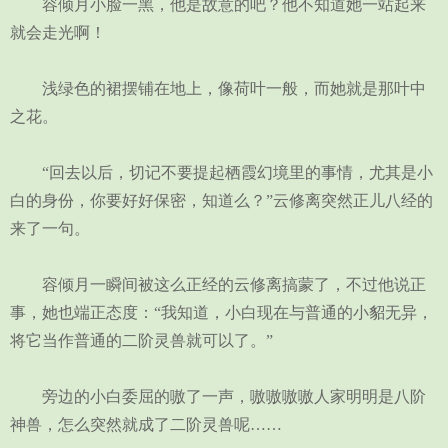
容倾月小脸一黑，他是故意的吧？他不知道她一站起来
就会走光啊！
浅绿色的裙摆铺在地上，像荷叶一般，而她就是那叶中
之花。
“回去以后，切记不要提起栖霞幻境里的事情，尤其是小
白的身份，你要好好保密，知道么？”云修离突然正儿八经的
来了一句。
容倾月一瞬间被这么正经的云修离搞蒙了，不过他说正
事，她也端正态度：“我知道，小白现在与普通的小貂无异，
将它当作普通的二阶灵兽就可以了。”
旁边的小白委屈的嗷了一声，嗷嗷嗷嗷人家明明是八阶
神兽，怎么突然就成了二阶灵兽呢……