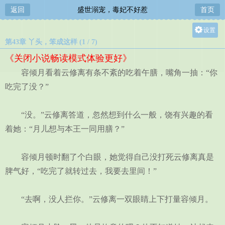
返回
盛世溺宠，毒妃不好惹
首页
设置
第43章 丫头，笨成这样 (1 / 7)
关灯
《关闭小说畅读模式体验更好》
大
容倾月看着云修离有条不紊的吃着午膳，嘴角一抽：“你
中
吃完了没？”
小
“没。”云修离答道，忽然想到什么一般，饶有兴趣的看
着她：“月儿想与本王一同用膳？”
容倾月顿时翻了个白眼，她觉得自己没打死云修离真是
脾气好，“吃完了就转过去，我要去里间！”
“去啊，没人拦你。”云修离一双眼睛上下打量容倾月。